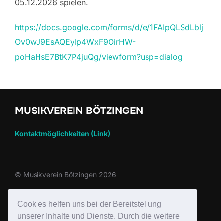
05.12.2026 spielen.
https://docs.google.com/forms/d/e/1FAIpQLSdLblj
Ov0wJ9EsAQEylp4WxF9OirHW-
poHaHsE7BtK7P4juQg/viewform?usp=dialog
MUSIKVEREIN BÖTZINGEN
Kontaktmöglichkeiten (Link)
© Musikverein Bötzingen 2026
Impressum
Cookies helfen uns bei der Bereitstellung
unserer Inhalte und Dienste. Durch die weitere