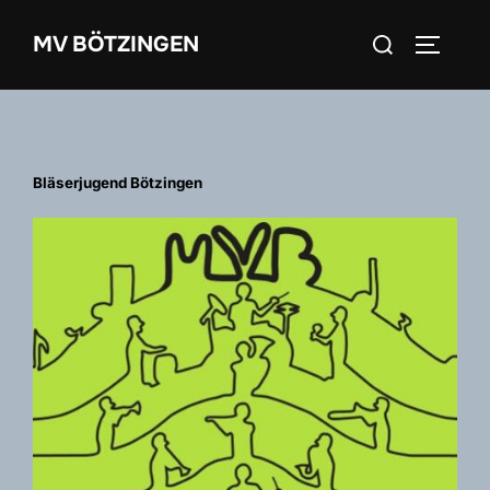
Zum
Suchen
MV BÖTZINGEN
Inhalt
SEITEN
nach:
springen
Bläserjugend Bötzingen